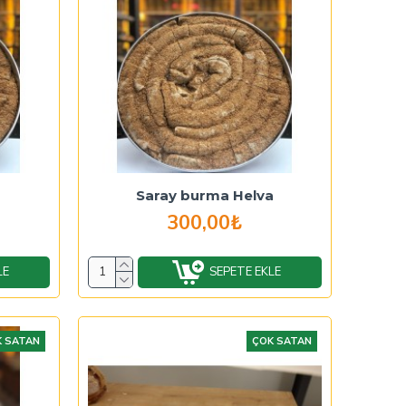
r
Saray burma Helva
300,00₺
LE
SEPETE EKLE
 SATAN
ÇOK SATAN