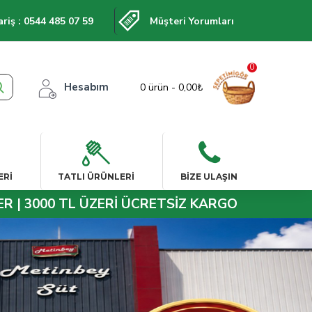
iş : 0544 485 07 59
Müşteri Yorumları
0
Hesabım
0 ürün - 0,00₺


ERI
TATLI ÜRÜNLERI
BIZE ULAŞIN
R | 3000 TL ÜZERİ ÜCRETSİZ KARGO