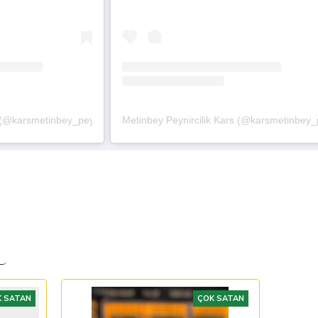
(@karsmetinbey_peynircilik)'in paylaştığı bir gönderi
Metinbey Peynircilik Kars (@karsmetinbey_pey
 SATAN
ÇOK SATAN