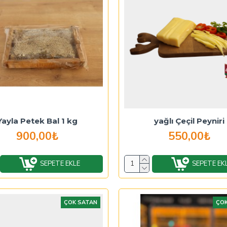
Yayla Petek Bal 1 kg
yağlı Çeçil Peyniri
900,00₺
550,00₺
SEPETE EKLE
SEPETE EK
ÇOK SATAN
ÇOK