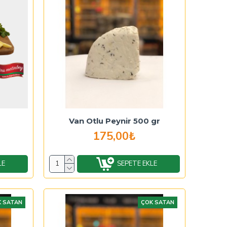
Van Otlu Peynir 500 gr
175,00₺
LE
SEPETE EKLE
 SATAN
ÇOK SATAN