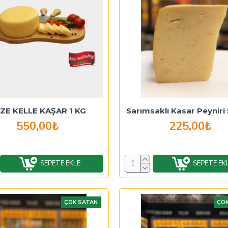
ZE KELLE KAŞAR 1 KG
Sarımsaklı Kasar Peyniri
550,00₺
225,00₺
SEPETE EKLE
SEPETE EK
ÇOK SATAN
ÇOK