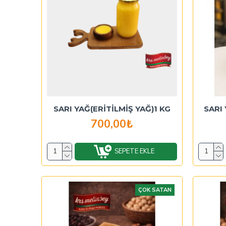
SARI YAĞ(ERİTİLMİŞ YAĞ)1 KG
SARI 
700,00₺
SEPETE EKLE
ÇOK SATAN