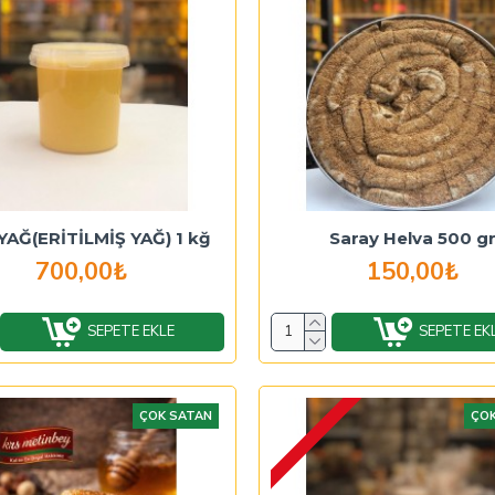
YAĞ(ERİTİLMİŞ YAĞ) 1 kğ
Saray Helva 500 g
700,00₺
150,00₺
SEPETE EKLE
SEPETE EK
ÇOK SATAN
ÇOK