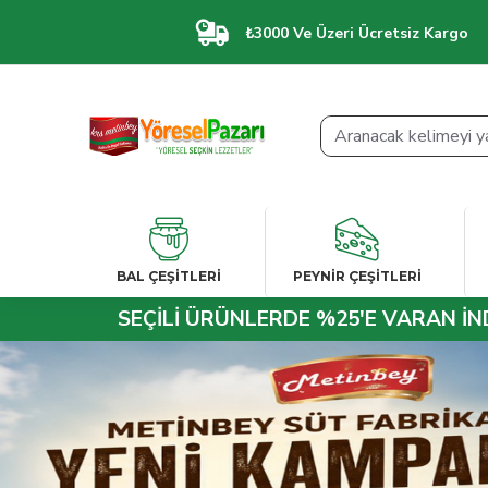
₺3000 Ve Üzeri Ücretsiz Kargo


BAL ÇEŞİTLERİ
PEYNIR ÇEŞITLERI
SEÇİLİ ÜRÜNLERDE %25'E VARAN İN