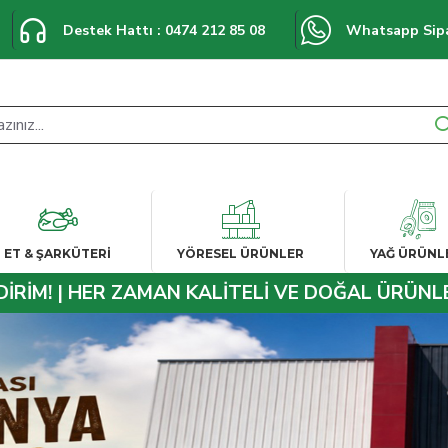
Destek Hattı : 0474 212 85 08
Whatsapp Sipar



ET & ŞARKÜTERI
YÖRESEL ÜRÜNLER
YAĞ ÜRÜNL
DİRİM! | HER ZAMAN KALİTELİ VE DOĞAL ÜRÜNLE