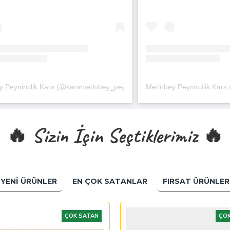
ştığı bir gönderi
 Peynircilik Kars (@karsmetinbey_peynircilik)'in paylaştığı bir gönderi
Metinbey Peynircilik Kars 
🔥 Sizin İçin Seçtiklerimiz 🔥
YENI ÜRÜNLER
FIRSAT ÜRÜNLER
EN ÇOK SATANLAR
ÇOK SATAN
ÇOK