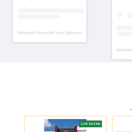
Metinbey Peynircilik Kars (@karsmetinbey_peynircilik)'in payla
Metinbey
ÇOK SATAN