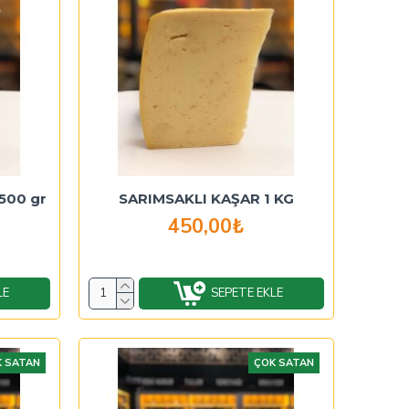
 500 gr
SARIMSAKLI KAŞAR 1 KG
450,00₺
LE
SEPETE EKLE
 SATAN
ÇOK SATAN